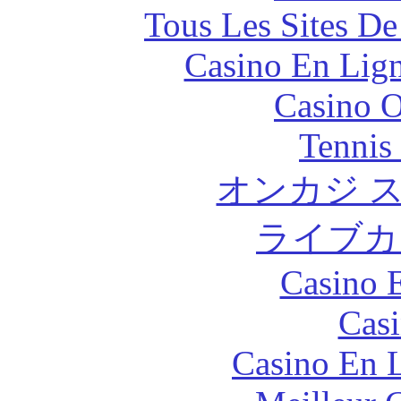
Tous Les Sites De
Casino En Lig
Casino O
Tennis 
オンカジ 
ライブカ
Casino 
Casi
Casino En L