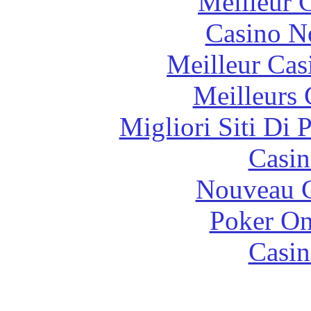
Meilleur 
Casino N
Meilleur Cas
Meilleurs 
Migliori Siti Di
Casin
Nouveau C
Poker On
Casin