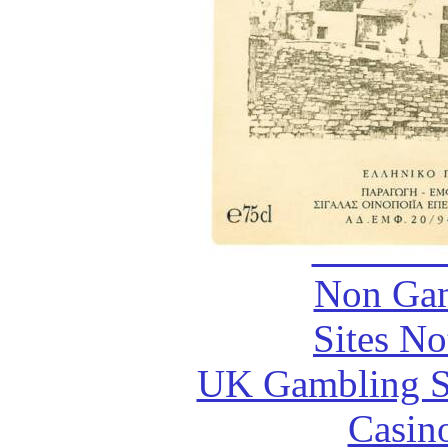
Migliori 
Best Non 
Non Gams
UK Casino
Slots N
Slots N
Non Gam
Sites N
UK Gambling S
Casin